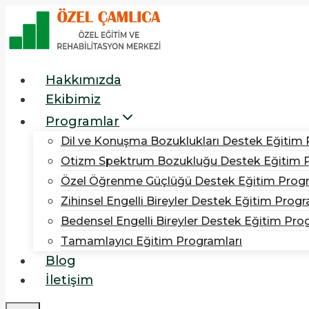
Skip
to
content
Hakkımızda
Ekibimiz
Programlar
Dil ve Konuşma Bozuklukları Destek Eğitim
Otizm Spektrum Bozukluğu Destek Eğitim 
Özel Öğrenme Güçlüğü Destek Eğitim Prog
Zihinsel Engelli Bireyler Destek Eğitim Prog
Bedensel Engelli Bireyler Destek Eğitim Pro
Tamamlayıcı Eğitim Programları
Blog
İletişim