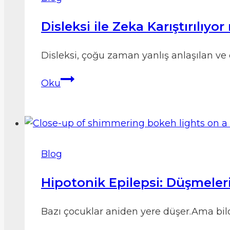
Disleksi ile Zeka Karıştırılıyo
Disleksi, çoğu zaman yanlış anlaşılan ve
Disleksi
Oku
ile
Zeka
Karıştırılıyor
mu?
Mitler
Blog
ve
Gerçekler
Hipotonik Epilepsi: Düşmeler
Bazı çocuklar aniden yere düşer.Ama bild