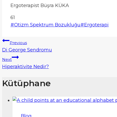
Ergoterapist Büşra KÜKA
61
Post
#
Otizm Spektrum Bozukluğu
#
Ergoterapi
Tags:
Yazı
Previous
Di George Sendromu
gezinmesi
Next
Hiperaktivite Nedir?
Kütüphane
Blog