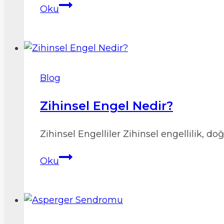
Hipotonik
Oku
Epilepsi:
Düşmelerin
Arkasında
Ne
Var?
Blog
Zihinsel Engel Nedir?
Zihinsel Engelliler Zihinsel engellilik, 
Zihinsel
Oku
Engel
Nedir?