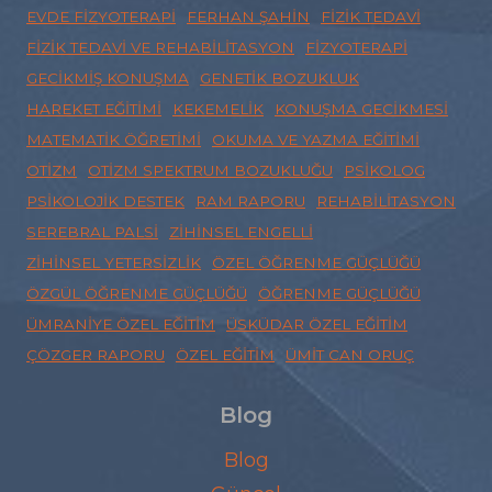
EVDE FIZYOTERAPI
FERHAN ŞAHIN
FIZIK TEDAVI
FIZIK TEDAVI VE REHABILITASYON
FIZYOTERAPI
GECIKMIŞ KONUŞMA
GENETIK BOZUKLUK
HAREKET EĞITIMI
KEKEMELIK
KONUŞMA GECIKMESI
MATEMATIK ÖĞRETIMI
OKUMA VE YAZMA EĞITIMI
OTIZM
OTIZM SPEKTRUM BOZUKLUĞU
PSIKOLOG
PSIKOLOJIK DESTEK
RAM RAPORU
REHABILITASYON
SEREBRAL PALSI
ZIHINSEL ENGELLI
ZIHINSEL YETERSIZLIK
ÖZEL ÖĞRENME GÜÇLÜĞÜ
ÖZGÜL ÖĞRENME GÜÇLÜĞÜ
ÖĞRENME GÜÇLÜĞÜ
ÜMRANIYE ÖZEL EĞITIM
ÜSKÜDAR ÖZEL EĞITIM
ÇÖZGER RAPORU
ÖZEL EĞITIM
ÜMIT CAN ORUÇ
Blog
Blog