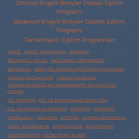
Zihinsel Engelli Bireyler Destek Eğitim
Programı
Bedensel Engelli Bireyler Destek Eğitim
Programı
Tamamlayıcı Eğitim Programları
AFAZI
APERT SENDROMU
APRAKSI
BEDENSEL ENGEL
BEDENSEL YETERSIZLIK
BILINGUAL
BIREYSELLEŞTIRILMIŞ EĞITIM PROGRAMI
DIKKAT DAĞINIKLIĞI
DIKKAT EKSIKLIĞI
DIKKAT EKSIKLIĞI VE HIPERAKTIVITE BOZUKLUĞU
(DEHB)
DIL TERAPISI
DIL VE KONUŞMA BOZUKLUĞU
DIL VE KONUŞMA TERAPISI
DISARTRI
DISGRAFI
DISKALKULI
DISLEKSI
DISTONI
DOWN SENDROMU
DUYU BÜTÜNLEME
DÜRTÜSELLIK
ERGOTERAPI
ERGOTERAPIST
EVDE FIZIK TEDAVI