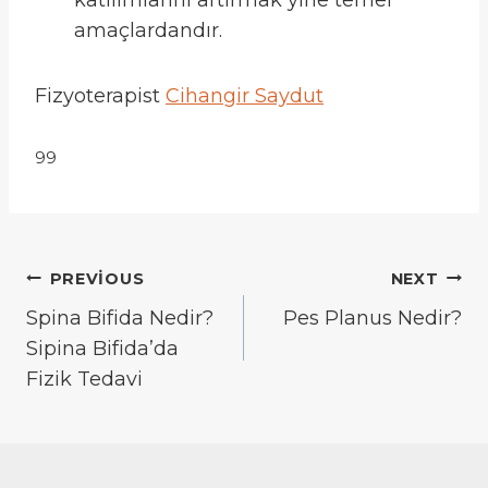
katılımlarını artırmak yine temel
amaçlardandır.
Fizyoterapist
Cihangir Saydut
99
Yazı
PREVIOUS
NEXT
gezinmesi
Spina Bifida Nedir?
Pes Planus Nedir?
Sipina Bifida’da
Fizik Tedavi