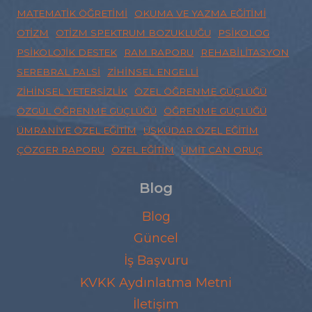
MATEMATIK ÖĞRETIMI
OKUMA VE YAZMA EĞITIMI
OTIZM
OTIZM SPEKTRUM BOZUKLUĞU
PSIKOLOG
PSIKOLOJIK DESTEK
RAM RAPORU
REHABILITASYON
SEREBRAL PALSI
ZIHINSEL ENGELLI
ZIHINSEL YETERSIZLIK
ÖZEL ÖĞRENME GÜÇLÜĞÜ
ÖZGÜL ÖĞRENME GÜÇLÜĞÜ
ÖĞRENME GÜÇLÜĞÜ
ÜMRANIYE ÖZEL EĞITIM
ÜSKÜDAR ÖZEL EĞITIM
ÇÖZGER RAPORU
ÖZEL EĞITIM
ÜMIT CAN ORUÇ
Blog
Blog
Güncel
İş Başvuru
KVKK Aydınlatma Metni
İletişim