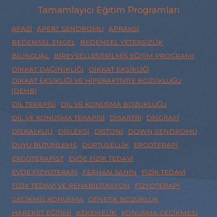
Tamamlayıcı Eğitim Programları
AFAZI
APERT SENDROMU
APRAKSI
BEDENSEL ENGEL
BEDENSEL YETERSIZLIK
BILINGUAL
BIREYSELLEŞTIRILMIŞ EĞITIM PROGRAMI
DIKKAT DAĞINIKLIĞI
DIKKAT EKSIKLIĞI
DIKKAT EKSIKLIĞI VE HIPERAKTIVITE BOZUKLUĞU
(DEHB)
DIL TERAPISI
DIL VE KONUŞMA BOZUKLUĞU
DIL VE KONUŞMA TERAPISI
DISARTRI
DISGRAFI
DISKALKULI
DISLEKSI
DISTONI
DOWN SENDROMU
DUYU BÜTÜNLEME
DÜRTÜSELLIK
ERGOTERAPI
ERGOTERAPIST
EVDE FIZIK TEDAVI
EVDE FIZYOTERAPI
FERHAN ŞAHIN
FIZIK TEDAVI
FIZIK TEDAVI VE REHABILITASYON
FIZYOTERAPI
GECIKMIŞ KONUŞMA
GENETIK BOZUKLUK
HAREKET EĞITIMI
KEKEMELIK
KONUŞMA GECIKMESI