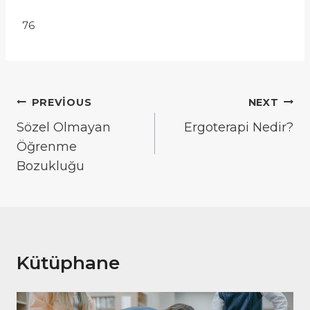
76
Yazı
PREVIOUS
NEXT
gezinmesi
Sözel Olmayan
Ergoterapi Nedir?
Öğrenme
Bozukluğu
Kütüphane