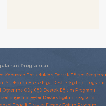
RAM
RAPORU
NASIL
ALINIR?
ulanan Programlar
 ve Konuşma Bozuklukları Destek Eğitim Programı
zm Spektrum Bozukluğu Destek Eğitim Programı
l Öğrenme Güçlüğü Destek Eğitim Programı
nsel Engelli Bireyler Destek Eğitim Programı
ensel Engelli Bireyler Destek Eğitim Programı