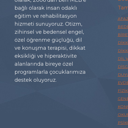
Tam
bağlı olarak insan odaklı
eğitim ve rehabilitasyon
AFAZ
hizmeti sunuyoruz. Otizm,
BEDE
zihinsel ve bedensel engel,
BIRE
özel öğrenme güçlüğü, dil
DIKK
ve konuşma terapisi, dikkat
DIKK
eksikliği ve hiperaktivite
DIL 
alanlarında bireye özel
DISG
programlarla çocuklarımıza
DUY
destek oluyoruz.
EVDE
FIZI
GENE
KON
OKUM
PSI