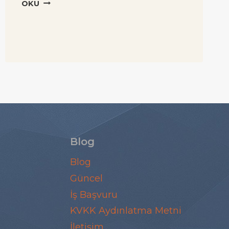
RAPORSUZ
OKU
ÖZEL
EĞITIM
DESTEĞI
Blog
Blog
Güncel
İş Başvuru
KVKK Aydınlatma Metni
İletişim