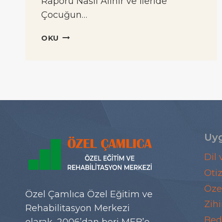
Raporu Nasıl Alınır ve İleride
Çocuğun…
ÇÖZGER
OKU
RAPORU
NEDIR,
NASIL
ALINIR
VE
İLERIDE
ÇOCUĞUN
KARŞISINA
Uyg
ÇIKAR
MI?
Dil
Oti
Öze
Özel Çamlıca Özel Eğitim ve
Zihi
Rehabilitasyon Merkezi
Bed
olarak, 2006’dan beri MEB’e