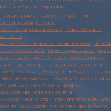
amlayıcı Eğitim Programları
I
APERT SENDROMU
APRAKSI
BEDENSEL ENGEL
NSEL YETERSIZLIK
BILINGUAL
YSELLEŞTIRILMIŞ EĞITIM PROGRAMI
DIKKAT DAĞINIKLIĞI
AT EKSIKLIĞI
AT EKSIKLIĞI VE HIPERAKTIVITE BOZUKLUĞU (DEHB)
DIL TERAP
VE KONUŞMA BOZUKLUĞU
DIL VE KONUŞMA TERAPISI
DISART
RAFI
DISKALKULI
DISLEKSI
DISTONI
DOWN SENDROMU
U BÜTÜNLEME
DÜRTÜSELLIK
ERGOTERAPI
ERGOTERAPIST
 FIZIK TEDAVI
EVDE FIZYOTERAPI
FERHAN ŞAHIN
FIZIK TED
K TEDAVI VE REHABILITASYON
FIZYOTERAPI
GECIKMIŞ KONU
TIK BOZUKLUK
HAREKET EĞITIMI
KEKEMELIK
UŞMA GECIKMESI
MATEMATIK ÖĞRETIMI
A VE YAZMA EĞITIMI
OTIZM
OTIZM SPEKTRUM BOZUKLUĞU
KOLOG
PSIKOLOJIK DESTEK
RAM RAPORU
REHABILITASYON