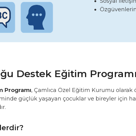
Sosyal iletiş
Özgüvenlerini
ğu Destek Eğitim Programı 
im Programı
, Çamlıca Özel Eğitim Kurumu olarak
iminde güçlük yaşayan çocuklar ve bireyler için ha
r.
erdir?