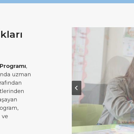
kları
 Programı
,
sunda uzman
arafından
tlerinden
yaşayan
rogram,
a ve