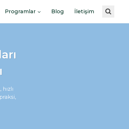
Programlar
Blog
İletişim
arı
ı
 hızlı
praksi,