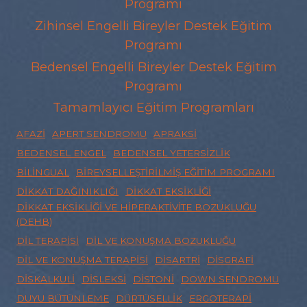
Programı
Zihinsel Engelli Bireyler Destek Eğitim
Programı
Bedensel Engelli Bireyler Destek Eğitim
Programı
Tamamlayıcı Eğitim Programları
AFAZI
APERT SENDROMU
APRAKSI
BEDENSEL ENGEL
BEDENSEL YETERSIZLIK
BILINGUAL
BIREYSELLEŞTIRILMIŞ EĞITIM PROGRAMI
DIKKAT DAĞINIKLIĞI
DIKKAT EKSIKLIĞI
DIKKAT EKSIKLIĞI VE HIPERAKTIVITE BOZUKLUĞU
(DEHB)
DIL TERAPISI
DIL VE KONUŞMA BOZUKLUĞU
DIL VE KONUŞMA TERAPISI
DISARTRI
DISGRAFI
DISKALKULI
DISLEKSI
DISTONI
DOWN SENDROMU
DUYU BÜTÜNLEME
DÜRTÜSELLIK
ERGOTERAPI