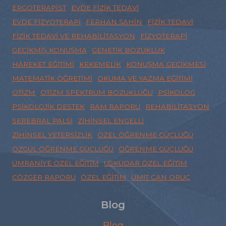
ERGOTERAPIST
EVDE FIZIK TEDAVI
EVDE FIZYOTERAPI
FERHAN ŞAHIN
FIZIK TEDAVI
FIZIK TEDAVI VE REHABILITASYON
FIZYOTERAPI
GECIKMIŞ KONUŞMA
GENETIK BOZUKLUK
HAREKET EĞITIMI
KEKEMELIK
KONUŞMA GECIKMESI
MATEMATIK ÖĞRETIMI
OKUMA VE YAZMA EĞITIMI
OTIZM
OTIZM SPEKTRUM BOZUKLUĞU
PSIKOLOG
PSIKOLOJIK DESTEK
RAM RAPORU
REHABILITASYON
SEREBRAL PALSI
ZIHINSEL ENGELLI
ZIHINSEL YETERSIZLIK
ÖZEL ÖĞRENME GÜÇLÜĞÜ
ÖZGÜL ÖĞRENME GÜÇLÜĞÜ
ÖĞRENME GÜÇLÜĞÜ
ÜMRANIYE ÖZEL EĞITIM
ÜSKÜDAR ÖZEL EĞITIM
ÇÖZGER RAPORU
ÖZEL EĞITIM
ÜMIT CAN ORUÇ
Blog
Blog