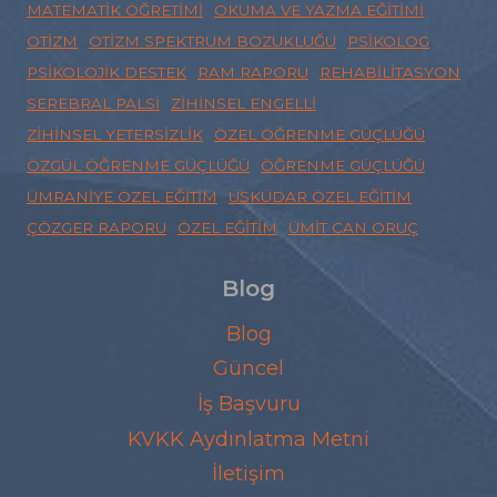
MATEMATIK ÖĞRETIMI
OKUMA VE YAZMA EĞITIMI
OTIZM
OTIZM SPEKTRUM BOZUKLUĞU
PSIKOLOG
PSIKOLOJIK DESTEK
RAM RAPORU
REHABILITASYON
SEREBRAL PALSI
ZIHINSEL ENGELLI
ZIHINSEL YETERSIZLIK
ÖZEL ÖĞRENME GÜÇLÜĞÜ
ÖZGÜL ÖĞRENME GÜÇLÜĞÜ
ÖĞRENME GÜÇLÜĞÜ
ÜMRANIYE ÖZEL EĞITIM
ÜSKÜDAR ÖZEL EĞITIM
ÇÖZGER RAPORU
ÖZEL EĞITIM
ÜMIT CAN ORUÇ
Blog
Blog
Güncel
İş Başvuru
KVKK Aydınlatma Metni
İletişim