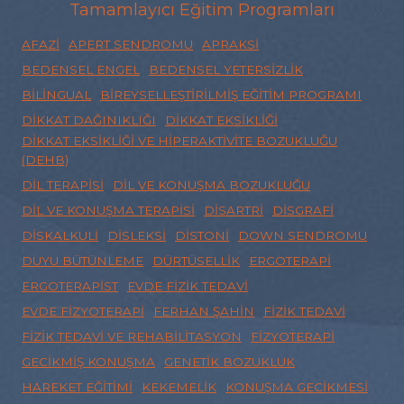
Tamamlayıcı Eğitim Programları
AFAZI
APERT SENDROMU
APRAKSI
BEDENSEL ENGEL
BEDENSEL YETERSIZLIK
BILINGUAL
BIREYSELLEŞTIRILMIŞ EĞITIM PROGRAMI
DIKKAT DAĞINIKLIĞI
DIKKAT EKSIKLIĞI
DIKKAT EKSIKLIĞI VE HIPERAKTIVITE BOZUKLUĞU
(DEHB)
DIL TERAPISI
DIL VE KONUŞMA BOZUKLUĞU
DIL VE KONUŞMA TERAPISI
DISARTRI
DISGRAFI
DISKALKULI
DISLEKSI
DISTONI
DOWN SENDROMU
DUYU BÜTÜNLEME
DÜRTÜSELLIK
ERGOTERAPI
ERGOTERAPIST
EVDE FIZIK TEDAVI
EVDE FIZYOTERAPI
FERHAN ŞAHIN
FIZIK TEDAVI
FIZIK TEDAVI VE REHABILITASYON
FIZYOTERAPI
GECIKMIŞ KONUŞMA
GENETIK BOZUKLUK
HAREKET EĞITIMI
KEKEMELIK
KONUŞMA GECIKMESI