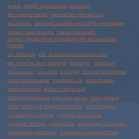
AFAZI
APERT SENDROMU
APRAKSI
BEDENSEL ENGEL
BEDENSEL YETERSIZLIK
BILINGUAL
BIREYSELLEŞTIRILMIŞ EĞITIM PROGRAMI
DIKKAT DAĞINIKLIĞI
DIKKAT EKSIKLIĞI
DIKKAT EKSIKLIĞI VE HIPERAKTIVITE BOZUKLUĞU
(DEHB)
DIL TERAPISI
DIL VE KONUŞMA BOZUKLUĞU
DIL VE KONUŞMA TERAPISI
DISARTRI
DISGRAFI
DISKALKULI
DISLEKSI
DISTONI
DOWN SENDROMU
DUYU BÜTÜNLEME
DÜRTÜSELLIK
ERGOTERAPI
ERGOTERAPIST
EVDE FIZIK TEDAVI
EVDE FIZYOTERAPI
FERHAN ŞAHIN
FIZIK TEDAVI
FIZIK TEDAVI VE REHABILITASYON
FIZYOTERAPI
GECIKMIŞ KONUŞMA
GENETIK BOZUKLUK
HAREKET EĞITIMI
KEKEMELIK
KONUŞMA GECIKMESI
MATEMATIK ÖĞRETIMI
OKUMA VE YAZMA EĞITIMI