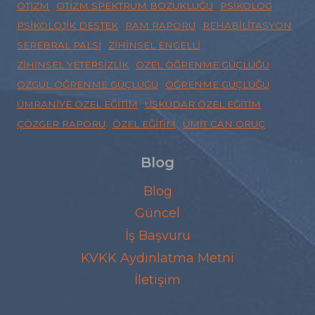
OTIZM
OTIZM SPEKTRUM BOZUKLUĞU
PSIKOLOG
PSIKOLOJIK DESTEK
RAM RAPORU
REHABILITASYON
SEREBRAL PALSI
ZIHINSEL ENGELLI
ZIHINSEL YETERSIZLIK
ÖZEL ÖĞRENME GÜÇLÜĞÜ
ÖZGÜL ÖĞRENME GÜÇLÜĞÜ
ÖĞRENME GÜÇLÜĞÜ
ÜMRANIYE ÖZEL EĞITIM
ÜSKÜDAR ÖZEL EĞITIM
ÇÖZGER RAPORU
ÖZEL EĞITIM
ÜMIT CAN ORUÇ
Blog
Blog
Güncel
İş Başvuru
KVKK Aydınlatma Metni
İletişim