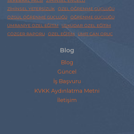
SEREBRAL PALSI
ZIHINSEL ENGELLI
ZIHINSEL YETERSIZLIK
ÖZEL ÖĞRENME GÜÇLÜĞÜ
ÖZGÜL ÖĞRENME GÜÇLÜĞÜ
ÖĞRENME GÜÇLÜĞÜ
ÜMRANIYE ÖZEL EĞITIM
ÜSKÜDAR ÖZEL EĞITIM
ÇÖZGER RAPORU
ÖZEL EĞITIM
ÜMIT CAN ORUÇ
Blog
Blog
Güncel
İş Başvuru
KVKK Aydınlatma Metni
İletişim