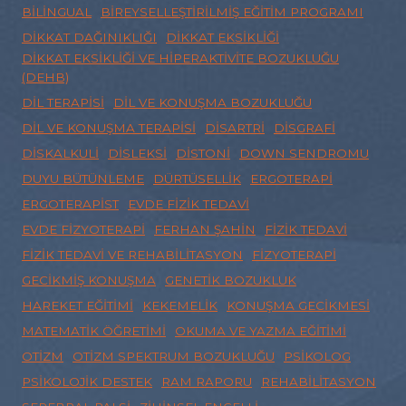
BILINGUAL
BIREYSELLEŞTIRILMIŞ EĞITIM PROGRAMI
DIKKAT DAĞINIKLIĞI
DIKKAT EKSIKLIĞI
DIKKAT EKSIKLIĞI VE HIPERAKTIVITE BOZUKLUĞU
(DEHB)
DIL TERAPISI
DIL VE KONUŞMA BOZUKLUĞU
DIL VE KONUŞMA TERAPISI
DISARTRI
DISGRAFI
DISKALKULI
DISLEKSI
DISTONI
DOWN SENDROMU
DUYU BÜTÜNLEME
DÜRTÜSELLIK
ERGOTERAPI
ERGOTERAPIST
EVDE FIZIK TEDAVI
EVDE FIZYOTERAPI
FERHAN ŞAHIN
FIZIK TEDAVI
FIZIK TEDAVI VE REHABILITASYON
FIZYOTERAPI
GECIKMIŞ KONUŞMA
GENETIK BOZUKLUK
HAREKET EĞITIMI
KEKEMELIK
KONUŞMA GECIKMESI
MATEMATIK ÖĞRETIMI
OKUMA VE YAZMA EĞITIMI
OTIZM
OTIZM SPEKTRUM BOZUKLUĞU
PSIKOLOG
PSIKOLOJIK DESTEK
RAM RAPORU
REHABILITASYON