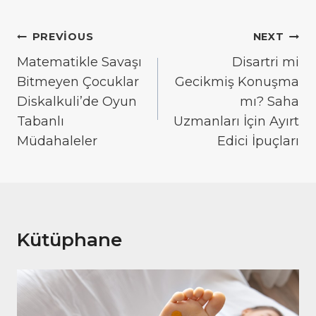
Yazı
PREVIOUS
NEXT
gezinmesi
Matematikle Savaşı
Disartri mi
Bitmeyen Çocuklar
Gecikmiş Konuşma
Diskalkuli’de Oyun
mı? Saha
Tabanlı
Uzmanları İçin Ayırt
Müdahaleler
Edici İpuçları
Kütüphane