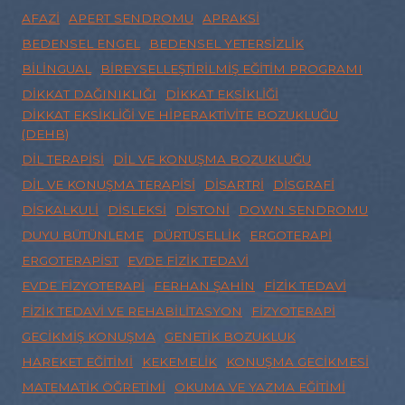
AFAZI
APERT SENDROMU
APRAKSI
BEDENSEL ENGEL
BEDENSEL YETERSIZLIK
BILINGUAL
BIREYSELLEŞTIRILMIŞ EĞITIM PROGRAMI
DIKKAT DAĞINIKLIĞI
DIKKAT EKSIKLIĞI
DIKKAT EKSIKLIĞI VE HIPERAKTIVITE BOZUKLUĞU
(DEHB)
DIL TERAPISI
DIL VE KONUŞMA BOZUKLUĞU
DIL VE KONUŞMA TERAPISI
DISARTRI
DISGRAFI
DISKALKULI
DISLEKSI
DISTONI
DOWN SENDROMU
DUYU BÜTÜNLEME
DÜRTÜSELLIK
ERGOTERAPI
ERGOTERAPIST
EVDE FIZIK TEDAVI
EVDE FIZYOTERAPI
FERHAN ŞAHIN
FIZIK TEDAVI
FIZIK TEDAVI VE REHABILITASYON
FIZYOTERAPI
GECIKMIŞ KONUŞMA
GENETIK BOZUKLUK
HAREKET EĞITIMI
KEKEMELIK
KONUŞMA GECIKMESI
MATEMATIK ÖĞRETIMI
OKUMA VE YAZMA EĞITIMI