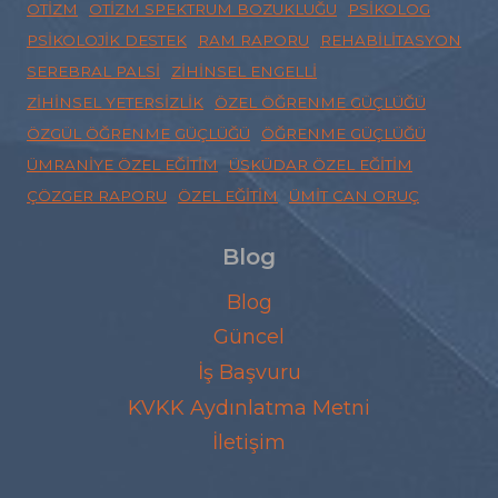
OTIZM
OTIZM SPEKTRUM BOZUKLUĞU
PSIKOLOG
PSIKOLOJIK DESTEK
RAM RAPORU
REHABILITASYON
SEREBRAL PALSI
ZIHINSEL ENGELLI
ZIHINSEL YETERSIZLIK
ÖZEL ÖĞRENME GÜÇLÜĞÜ
ÖZGÜL ÖĞRENME GÜÇLÜĞÜ
ÖĞRENME GÜÇLÜĞÜ
ÜMRANIYE ÖZEL EĞITIM
ÜSKÜDAR ÖZEL EĞITIM
ÇÖZGER RAPORU
ÖZEL EĞITIM
ÜMIT CAN ORUÇ
Blog
Blog
Güncel
İş Başvuru
KVKK Aydınlatma Metni
İletişim