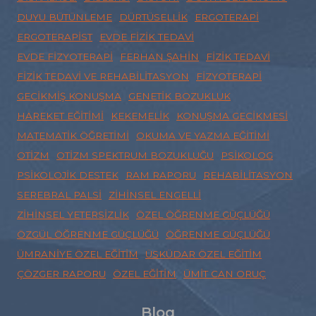
DUYU BÜTÜNLEME
DÜRTÜSELLIK
ERGOTERAPI
ERGOTERAPIST
EVDE FIZIK TEDAVI
EVDE FIZYOTERAPI
FERHAN ŞAHIN
FIZIK TEDAVI
FIZIK TEDAVI VE REHABILITASYON
FIZYOTERAPI
GECIKMIŞ KONUŞMA
GENETIK BOZUKLUK
HAREKET EĞITIMI
KEKEMELIK
KONUŞMA GECIKMESI
MATEMATIK ÖĞRETIMI
OKUMA VE YAZMA EĞITIMI
OTIZM
OTIZM SPEKTRUM BOZUKLUĞU
PSIKOLOG
PSIKOLOJIK DESTEK
RAM RAPORU
REHABILITASYON
SEREBRAL PALSI
ZIHINSEL ENGELLI
ZIHINSEL YETERSIZLIK
ÖZEL ÖĞRENME GÜÇLÜĞÜ
ÖZGÜL ÖĞRENME GÜÇLÜĞÜ
ÖĞRENME GÜÇLÜĞÜ
ÜMRANIYE ÖZEL EĞITIM
ÜSKÜDAR ÖZEL EĞITIM
ÇÖZGER RAPORU
ÖZEL EĞITIM
ÜMIT CAN ORUÇ
Blog