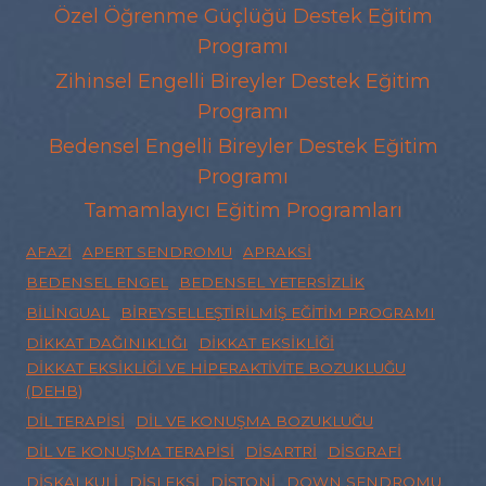
Özel Öğrenme Güçlüğü Destek Eğitim
Programı
Zihinsel Engelli Bireyler Destek Eğitim
Programı
Bedensel Engelli Bireyler Destek Eğitim
Programı
Tamamlayıcı Eğitim Programları
AFAZI
APERT SENDROMU
APRAKSI
BEDENSEL ENGEL
BEDENSEL YETERSIZLIK
BILINGUAL
BIREYSELLEŞTIRILMIŞ EĞITIM PROGRAMI
DIKKAT DAĞINIKLIĞI
DIKKAT EKSIKLIĞI
DIKKAT EKSIKLIĞI VE HIPERAKTIVITE BOZUKLUĞU
(DEHB)
DIL TERAPISI
DIL VE KONUŞMA BOZUKLUĞU
DIL VE KONUŞMA TERAPISI
DISARTRI
DISGRAFI
DISKALKULI
DISLEKSI
DISTONI
DOWN SENDROMU