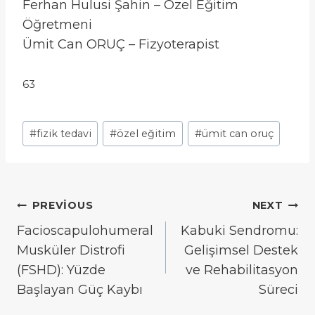
Ferhan Hulusi Şahin – Özel Eğitim
Öğretmeni
Ümit Can ORUÇ – Fizyoterapist
63
Post
#
fizik tedavi
#
özel eğitim
#
ümit can oruç
Tags:
Yazı
PREVIOUS
NEXT
gezinmesi
Facioscapulohumeral
Kabuki Sendromu:
Musküler Distrofi
Gelişimsel Destek
(FSHD): Yüzde
ve Rehabilitasyon
Başlayan Güç Kaybı
Süreci