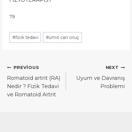
FİZYOTERAPİST
79
Post
#
fizik tedavi
#
ümit can oruç
Tags:
Yazı
PREVIOUS
NEXT
gezinmesi
Romatoid artrit (RA)
Uyum ve Davranış
Nedir ? Fizik Tedavi
Problemi
ve Romatoid Artrit