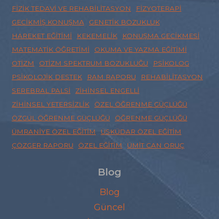
FIZIK TEDAVI VE REHABILITASYON
FIZYOTERAPI
GECIKMIŞ KONUŞMA
GENETIK BOZUKLUK
HAREKET EĞITIMI
KEKEMELIK
KONUŞMA GECIKMESI
MATEMATIK ÖĞRETIMI
OKUMA VE YAZMA EĞITIMI
OTIZM
OTIZM SPEKTRUM BOZUKLUĞU
PSIKOLOG
PSIKOLOJIK DESTEK
RAM RAPORU
REHABILITASYON
SEREBRAL PALSI
ZIHINSEL ENGELLI
ZIHINSEL YETERSIZLIK
ÖZEL ÖĞRENME GÜÇLÜĞÜ
ÖZGÜL ÖĞRENME GÜÇLÜĞÜ
ÖĞRENME GÜÇLÜĞÜ
ÜMRANIYE ÖZEL EĞITIM
ÜSKÜDAR ÖZEL EĞITIM
ÇÖZGER RAPORU
ÖZEL EĞITIM
ÜMIT CAN ORUÇ
Blog
Blog
Güncel