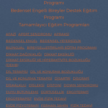
Programı
Bedensel Engelli Bireyler Destek Eğitim
Programı
Tamamlayıcı Eğitim Programları
AFAZI
APERT SENDROMU
APRAKSI
BEDENSEL ENGEL
BEDENSEL YETERSIZLIK
BILINGUAL
BIREYSELLEŞTIRILMIŞ EĞITIM PROGRAMI
DIKKAT DAĞINIKLIĞI
DIKKAT EKSIKLIĞI
DIKKAT EKSIKLIĞI VE HIPERAKTIVITE BOZUKLUĞU
(DEHB)
DIL TERAPISI
DIL VE KONUŞMA BOZUKLUĞU
DIL VE KONUŞMA TERAPISI
DISARTRI
DISGRAFI
DISKALKULI
DISLEKSI
DISTONI
DOWN SENDROMU
DUYU BÜTÜNLEME
DÜRTÜSELLIK
ERGOTERAPI
ERGOTERAPIST
EVDE FIZIK TEDAVI
EVDE FIZYOTERAPI
FERHAN ŞAHIN
FIZIK TEDAVI