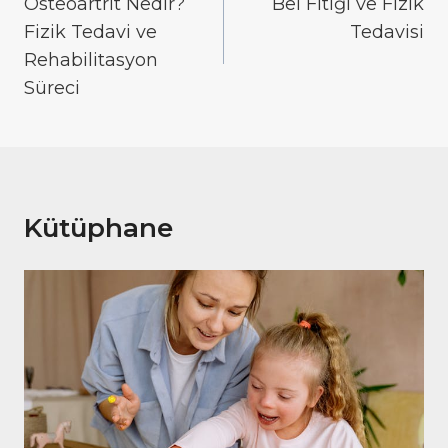
gezinmesi
Osteoartrit Nedir?
Bel Fıtığı ve Fizik
Fizik Tedavi ve
Tedavisi
Rehabilitasyon
Süreci
Kütüphane