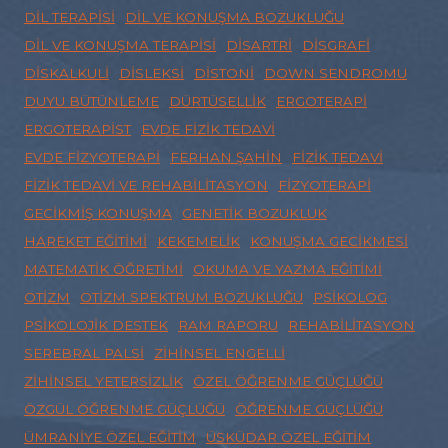
DIL TERAPISI
DIL VE KONUŞMA BOZUKLUĞU
DIL VE KONUŞMA TERAPISI
DISARTRI
DISGRAFI
DISKALKULI
DISLEKSI
DISTONI
DOWN SENDROMU
DUYU BÜTÜNLEME
DÜRTÜSELLIK
ERGOTERAPI
ERGOTERAPIST
EVDE FIZIK TEDAVI
EVDE FIZYOTERAPI
FERHAN ŞAHIN
FIZIK TEDAVI
FIZIK TEDAVI VE REHABILITASYON
FIZYOTERAPI
GECIKMIŞ KONUŞMA
GENETIK BOZUKLUK
HAREKET EĞITIMI
KEKEMELIK
KONUŞMA GECIKMESI
MATEMATIK ÖĞRETIMI
OKUMA VE YAZMA EĞITIMI
OTIZM
OTIZM SPEKTRUM BOZUKLUĞU
PSIKOLOG
PSIKOLOJIK DESTEK
RAM RAPORU
REHABILITASYON
SEREBRAL PALSI
ZIHINSEL ENGELLI
ZIHINSEL YETERSIZLIK
ÖZEL ÖĞRENME GÜÇLÜĞÜ
ÖZGÜL ÖĞRENME GÜÇLÜĞÜ
ÖĞRENME GÜÇLÜĞÜ
ÜMRANIYE ÖZEL EĞITIM
ÜSKÜDAR ÖZEL EĞITIM