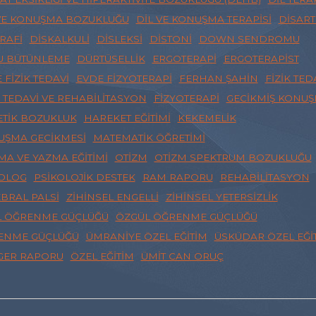
VE KONUŞMA BOZUKLUĞU
DIL VE KONUŞMA TERAPISI
DISART
RAFI
DISKALKULI
DISLEKSI
DISTONI
DOWN SENDROMU
U BÜTÜNLEME
DÜRTÜSELLIK
ERGOTERAPI
ERGOTERAPIST
 FIZIK TEDAVI
EVDE FIZYOTERAPI
FERHAN ŞAHIN
FIZIK TED
K TEDAVI VE REHABILITASYON
FIZYOTERAPI
GECIKMIŞ KONU
TIK BOZUKLUK
HAREKET EĞITIMI
KEKEMELIK
UŞMA GECIKMESI
MATEMATIK ÖĞRETIMI
A VE YAZMA EĞITIMI
OTIZM
OTIZM SPEKTRUM BOZUKLUĞU
KOLOG
PSIKOLOJIK DESTEK
RAM RAPORU
REHABILITASYON
BRAL PALSI
ZIHINSEL ENGELLI
ZIHINSEL YETERSIZLIK
L ÖĞRENME GÜÇLÜĞÜ
ÖZGÜL ÖĞRENME GÜÇLÜĞÜ
ENME GÜÇLÜĞÜ
ÜMRANIYE ÖZEL EĞITIM
ÜSKÜDAR ÖZEL EĞI
GER RAPORU
ÖZEL EĞITIM
ÜMIT CAN ORUÇ