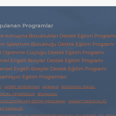
ulanan Programlar
 ve Konuşma Bozuklukları Destek Eğitim Programı
zm Spektrum Bozukluğu Destek Eğitim Programı
l Öğrenme Güçlüğü Destek Eğitim Programı
nsel Engelli Bireyler Destek Eğitim Programı
ensel Engelli Bireyler Destek Eğitim Programı
amlayıcı Eğitim Programları
I
APERT SENDROMU
APRAKSI
BEDENSEL ENGEL
NSEL YETERSIZLIK
BILINGUAL
YSELLEŞTIRILMIŞ EĞITIM PROGRAMI
DIKKAT DAĞINIKLIĞI
AT EKSIKLIĞI
AT EKSIKLIĞI VE HIPERAKTIVITE BOZUKLUĞU (DEHB)
DIL TERAP