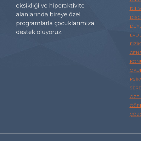
eksikliği ve hiperaktivite
DIL 
alanlarında bireye özel
DISG
programlarla çocuklarımıza
DUY
destek oluyoruz.
EVDE
FIZI
GENE
KON
OKUM
PSI
SERE
ÖZE
ÖĞR
ÇÖZ