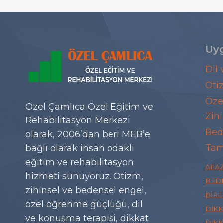
Uyg
Dil
Oti
Öze
Özel Çamlıca Özel Eğitim ve
Zihi
Rehabilitasyon Merkezi
Bed
olarak, 2006’dan beri MEB’e
Tam
bağlı olarak insan odaklı
eğitim ve rehabilitasyon
AFAZ
hizmeti sunuyoruz. Otizm,
BEDE
zihinsel ve bedensel engel,
BIRE
özel öğrenme güçlüğü, dil
DIKK
ve konuşma terapisi, dikkat
DIKK