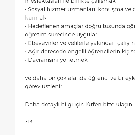
meslektaşları ile birlikte çalışmak.
• Sosyal hizmet uzmanları, konuşma ve dil 
kurmak
• Hedeflenen amaçlar doğrultusunda öğren
öğretim sürecinde uygular
• Ebeveynler ve velilerle yakından çalış
• Ağır derecede engelli öğrencilerin kişi
• Davranışını yönetmek
ve daha bir çok alanda öğrenci ve birey
görev üstlenir.
Daha detaylı bilgi için lütfen bize ulaşın…
313