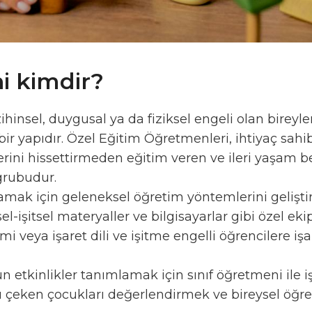
i kimdir?
hinsel, duygusal ya da fiziksel engeli olan bireyl
ir yapıdır. Özel Eğitim Öğretmenleri, ihtiyaç sahi
klerini hissettirmeden eğitim veren ve ileri yaşam 
grubudur.
şılamak için geleneksel öğretim yöntemlerini geliş
el-işitsel materyaller ve bilgisayarlar gibi özel e
imi veya işaret dili ve işitme engelli öğrencilere i
un etkinlikler tanımlamak için sınıf öğretmeni ile 
çeken çocukları değerlendirmek ve bireysel öğrenci